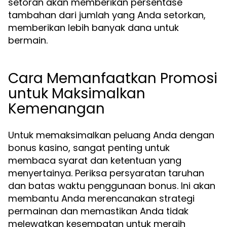
setoran akan memberikan persentase
tambahan dari jumlah yang Anda setorkan,
memberikan lebih banyak dana untuk
bermain.
Cara Memanfaatkan Promosi
untuk Maksimalkan
Kemenangan
Untuk memaksimalkan peluang Anda dengan
bonus kasino, sangat penting untuk
membaca syarat dan ketentuan yang
menyertainya. Periksa persyaratan taruhan
dan batas waktu penggunaan bonus. Ini akan
membantu Anda merencanakan strategi
permainan dan memastikan Anda tidak
melewatkan kesempatan untuk meraih