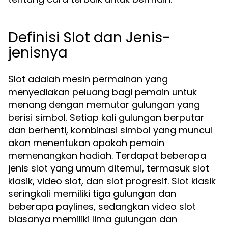
Definisi Slot dan Jenis-
jenisnya
Slot adalah mesin permainan yang
menyediakan peluang bagi pemain untuk
menang dengan memutar gulungan yang
berisi simbol. Setiap kali gulungan berputar
dan berhenti, kombinasi simbol yang muncul
akan menentukan apakah pemain
memenangkan hadiah. Terdapat beberapa
jenis slot yang umum ditemui, termasuk slot
klasik, video slot, dan slot progresif. Slot klasik
seringkali memiliki tiga gulungan dan
beberapa paylines, sedangkan video slot
biasanya memiliki lima gulungan dan