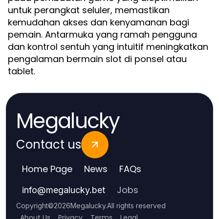
untuk perangkat seluler, memastikan
kemudahan akses dan kenyamanan bagi
pemain. Antarmuka yang ramah pengguna
dan kontrol sentuh yang intuitif meningkatkan
pengalaman bermain slot di ponsel atau
tablet.
Megalucky
Contact us
Home Page
News
FAQs
Jobs
info
@
megalucky.bet
Copyright
©
2026
Megalucky
.
All rights reserved
About Us
Privacy
Terms
Legal