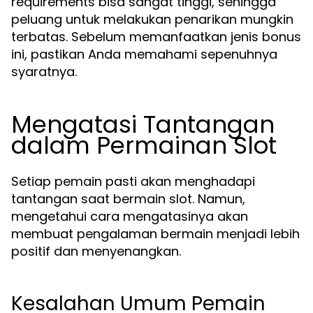
requirements bisa sangat tinggi, sehingga
peluang untuk melakukan penarikan mungkin
terbatas. Sebelum memanfaatkan jenis bonus
ini, pastikan Anda memahami sepenuhnya
syaratnya.
Mengatasi Tantangan
dalam Permainan Slot
Setiap pemain pasti akan menghadapi
tantangan saat bermain slot. Namun,
mengetahui cara mengatasinya akan
membuat pengalaman bermain menjadi lebih
positif dan menyenangkan.
Kesalahan Umum Pemain