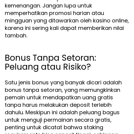
kemenangan. Jangan lupa untuk
memperhatikan promosi harian atau
mingguan yang ditawarkan oleh kasino online,
karena ini sering kali dapat memberikan nilai
tambah.
Bonus Tanpa Setoran:
Peluang atau Risiko?
Satu jenis bonus yang banyak dicari adalah
bonus tanpa setoran, yang memungkinkan
pemain untuk mendapatkan uang gratis
tanpa harus melakukan deposit terlebih
dahulu. Meskipun ini adalah peluang bagus
untuk menguji permainan secara gratis,
penting untuk dicatat bahwa staking