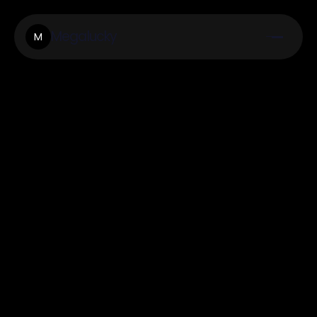
Megalucky
M