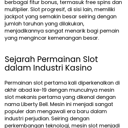
berbagai fitur bonus, termasuk free spins dan
multiplier. Slot progresif, di sisi lain, memiliki
jackpot yang semakin besar seiring dengan
jumlah taruhan yang dilakukan,
menjadikannya sangat menarik bagi pemain
yang mengincar kemenangan besar.
Sejarah Permainan Slot
dalam Industri Kasino
Permainan slot pertama kali diperkenalkan di
akhir abad ke-19 dengan munculnya mesin
slot mekanis pertama yang dikenal dengan
nama Liberty Bell. Mesin ini menjadi sangat
populer dan mengawali era baru dalam
industri perjudian. Seiring dengan
perkembangan teknologi, mesin slot menjadi