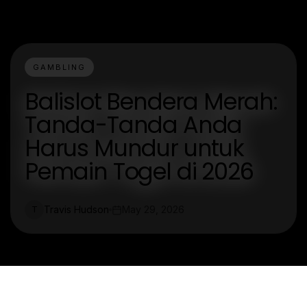
GAMBLING
Balislot Bendera Merah:
Tanda-Tanda Anda
Harus Mundur untuk
Pemain Togel di 2026
Travis Hudson
May 29, 2026
T