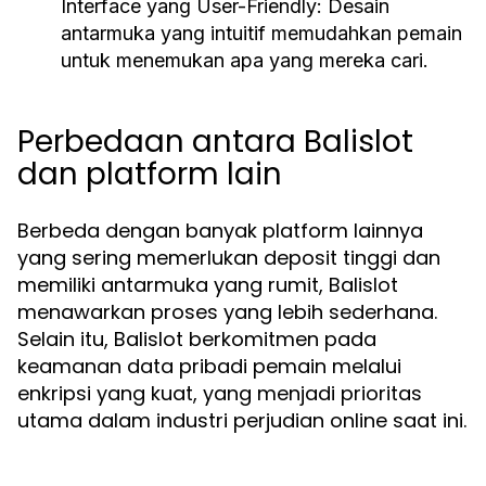
Interface yang User-Friendly:
Desain
antarmuka yang intuitif memudahkan pemain
untuk menemukan apa yang mereka cari.
Perbedaan antara Balislot
dan platform lain
Berbeda dengan banyak platform lainnya
yang sering memerlukan deposit tinggi dan
memiliki antarmuka yang rumit, Balislot
menawarkan proses yang lebih sederhana.
Selain itu, Balislot berkomitmen pada
keamanan data pribadi pemain melalui
enkripsi yang kuat, yang menjadi prioritas
utama dalam industri perjudian online saat ini.