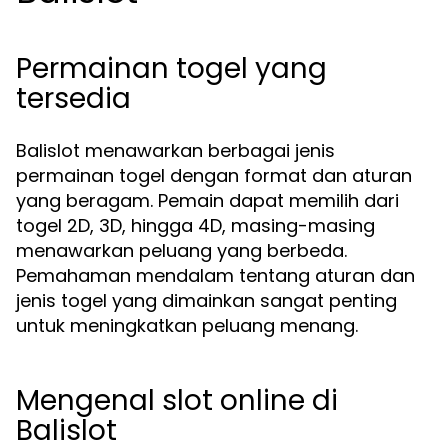
Permainan togel yang
tersedia
Balislot menawarkan berbagai jenis
permainan togel dengan format dan aturan
yang beragam. Pemain dapat memilih dari
togel 2D, 3D, hingga 4D, masing-masing
menawarkan peluang yang berbeda.
Pemahaman mendalam tentang aturan dan
jenis togel yang dimainkan sangat penting
untuk meningkatkan peluang menang.
Mengenal slot online di
Balislot