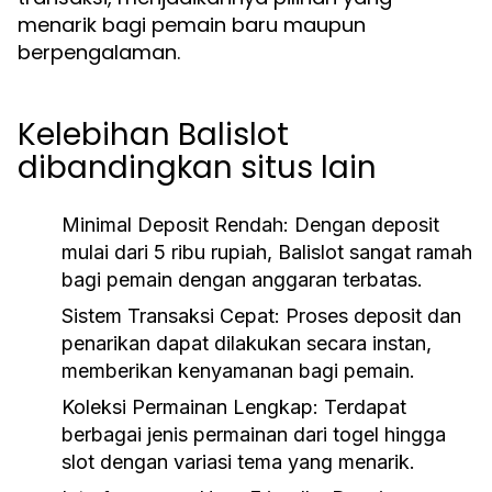
menarik bagi pemain baru maupun
berpengalaman.
Kelebihan Balislot
dibandingkan situs lain
Minimal Deposit Rendah:
Dengan deposit
mulai dari 5 ribu rupiah, Balislot sangat ramah
bagi pemain dengan anggaran terbatas.
Sistem Transaksi Cepat:
Proses deposit dan
penarikan dapat dilakukan secara instan,
memberikan kenyamanan bagi pemain.
Koleksi Permainan Lengkap:
Terdapat
berbagai jenis permainan dari togel hingga
slot dengan variasi tema yang menarik.