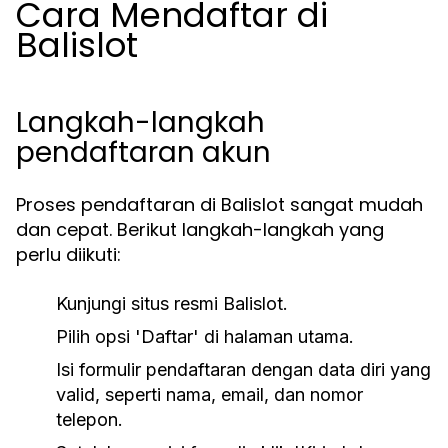
Cara Mendaftar di
Balislot
Langkah-langkah
pendaftaran akun
Proses pendaftaran di Balislot sangat mudah
dan cepat. Berikut langkah-langkah yang
perlu diikuti:
Kunjungi situs resmi Balislot.
Pilih opsi 'Daftar' di halaman utama.
Isi formulir pendaftaran dengan data diri yang
valid, seperti nama, email, dan nomor
telepon.