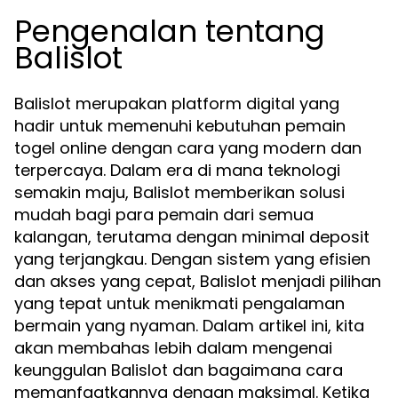
Pengenalan tentang
Balislot
Balislot merupakan platform digital yang
hadir untuk memenuhi kebutuhan pemain
togel online dengan cara yang modern dan
terpercaya. Dalam era di mana teknologi
semakin maju, Balislot memberikan solusi
mudah bagi para pemain dari semua
kalangan, terutama dengan minimal deposit
yang terjangkau. Dengan sistem yang efisien
dan akses yang cepat, Balislot menjadi pilihan
yang tepat untuk menikmati pengalaman
bermain yang nyaman. Dalam artikel ini, kita
akan membahas lebih dalam mengenai
keunggulan Balislot dan bagaimana cara
memanfaatkannya dengan maksimal. Ketika