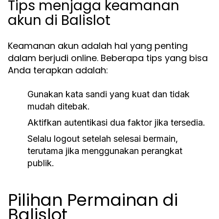
Tips menjaga keamanan
akun di Balislot
Keamanan akun adalah hal yang penting
dalam berjudi online. Beberapa tips yang bisa
Anda terapkan adalah:
Gunakan kata sandi yang kuat dan tidak
mudah ditebak.
Aktifkan autentikasi dua faktor jika tersedia.
Selalu logout setelah selesai bermain,
terutama jika menggunakan perangkat
publik.
Pilihan Permainan di
Balislot