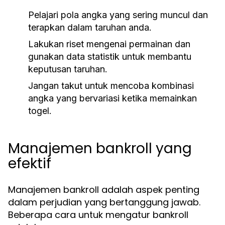
Pelajari pola angka yang sering muncul dan
terapkan dalam taruhan anda.
Lakukan riset mengenai permainan dan
gunakan data statistik untuk membantu
keputusan taruhan.
Jangan takut untuk mencoba kombinasi
angka yang bervariasi ketika memainkan
togel.
Manajemen bankroll yang
efektif
Manajemen bankroll adalah aspek penting
dalam perjudian yang bertanggung jawab.
Beberapa cara untuk mengatur bankroll