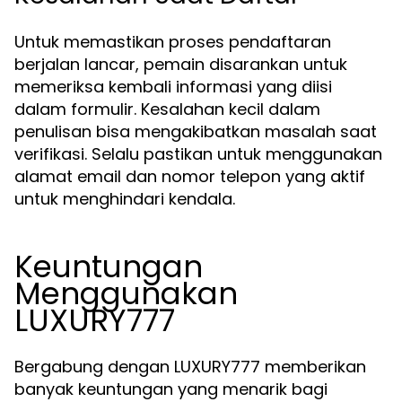
Untuk memastikan proses pendaftaran
berjalan lancar, pemain disarankan untuk
memeriksa kembali informasi yang diisi
dalam formulir. Kesalahan kecil dalam
penulisan bisa mengakibatkan masalah saat
verifikasi. Selalu pastikan untuk menggunakan
alamat email dan nomor telepon yang aktif
untuk menghindari kendala.
Keuntungan
Menggunakan
LUXURY777
Bergabung dengan LUXURY777 memberikan
banyak keuntungan yang menarik bagi