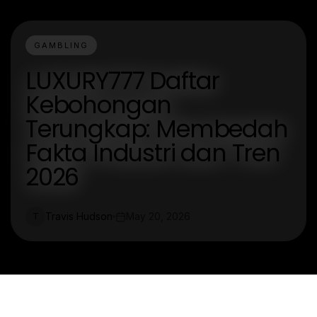
GAMBLING
LUXURY777 Daftar
Kebohongan
Terungkap: Membedah
Fakta Industri dan Tren
2026
Travis Hudson
May 20, 2026
T