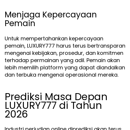
Menjaga Kepercayaan
Pemain
Untuk mempertahankan kepercayaan
pemain, LUXURY777 harus terus bertransparan
mengenai kebijakan, prosedur, dan komitmen
terhadap permainan yang adil. Pemain akan
lebih memilih platform yang dapat diandalkan
dan terbuka mengenai operasional mereka.
Prediksi Masa Depan
LUXURY777 di Tahun
2026
Industri perjudian online diprediksi akan terus