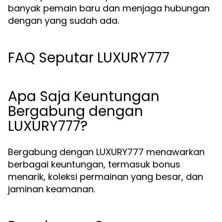
banyak pemain baru dan menjaga hubungan
dengan yang sudah ada.
FAQ Seputar LUXURY777
Apa Saja Keuntungan
Bergabung dengan
LUXURY777?
Bergabung dengan LUXURY777 menawarkan
berbagai keuntungan, termasuk bonus
menarik, koleksi permainan yang besar, dan
jaminan keamanan.