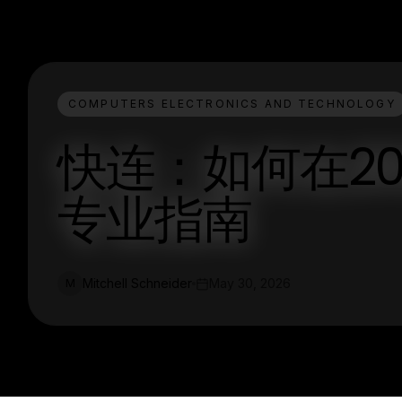
COMPUTERS ELECTRONICS AND TECHNOLOGY
快连：如何在2
专业指南
Mitchell Schneider
May 30, 2026
M