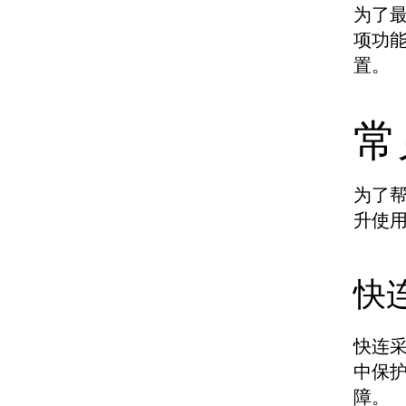
为了
项功
置。
常
为了
升使
快
快连采
中保
障。