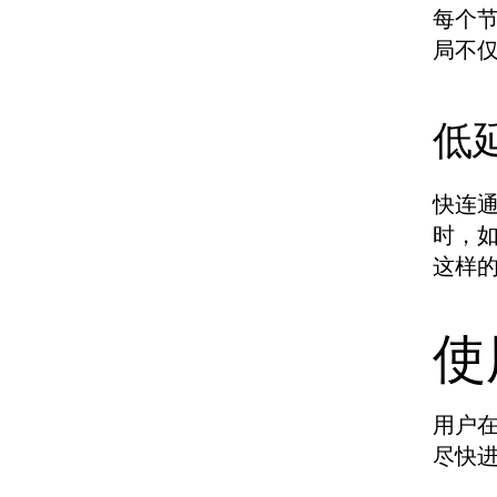
每个
局不
低
快连
时，
这样
使
用户
尽快