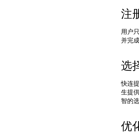
注
用户
并完
选
快连
生提
智的
优