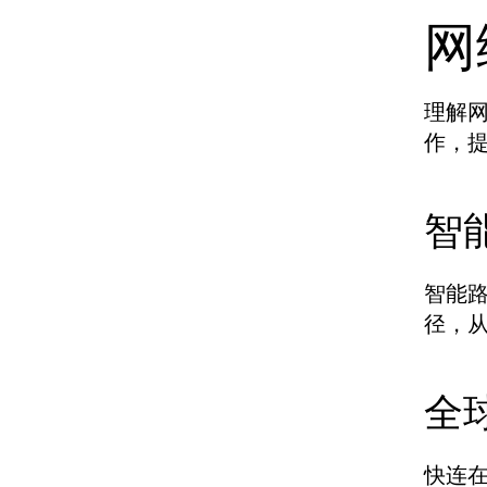
网
理解
作，
智
智能
径，
全
快连