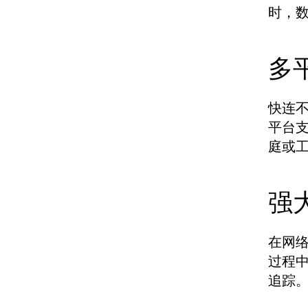
时，
多
快连不
平台
庭或
强
在网络
过程
追踪