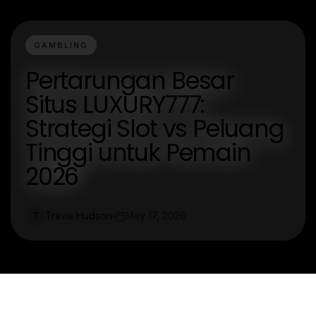
GAMBLING
Pertarungan Besar
Situs LUXURY777:
Strategi Slot vs Peluang
Tinggi untuk Pemain
2026
Travis Hudson
May 17, 2026
T