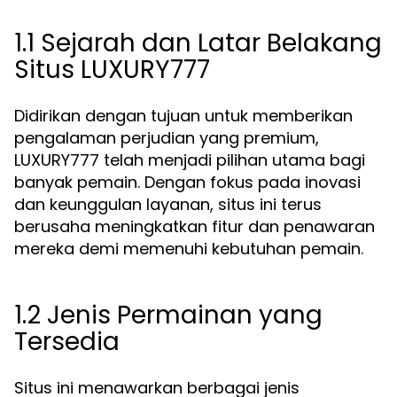
1.1 Sejarah dan Latar Belakang
Situs LUXURY777
Didirikan dengan tujuan untuk memberikan
pengalaman perjudian yang premium,
LUXURY777 telah menjadi pilihan utama bagi
banyak pemain. Dengan fokus pada inovasi
dan keunggulan layanan, situs ini terus
berusaha meningkatkan fitur dan penawaran
mereka demi memenuhi kebutuhan pemain.
1.2 Jenis Permainan yang
Tersedia
Situs ini menawarkan berbagai jenis