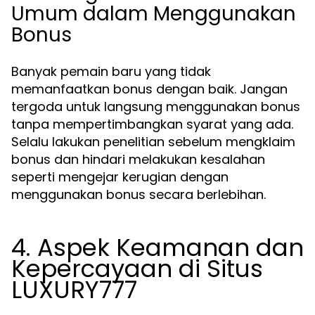
Umum dalam Menggunakan
Bonus
Banyak pemain baru yang tidak
memanfaatkan bonus dengan baik. Jangan
tergoda untuk langsung menggunakan bonus
tanpa mempertimbangkan syarat yang ada.
Selalu lakukan penelitian sebelum mengklaim
bonus dan hindari melakukan kesalahan
seperti mengejar kerugian dengan
menggunakan bonus secara berlebihan.
4. Aspek Keamanan dan
Kepercayaan di Situs
LUXURY777