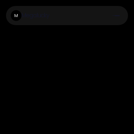
Megalucky
M