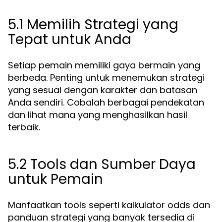
5.1 Memilih Strategi yang
Tepat untuk Anda
Setiap pemain memiliki gaya bermain yang
berbeda. Penting untuk menemukan strategi
yang sesuai dengan karakter dan batasan
Anda sendiri. Cobalah berbagai pendekatan
dan lihat mana yang menghasilkan hasil
terbaik.
5.2 Tools dan Sumber Daya
untuk Pemain
Manfaatkan tools seperti kalkulator odds dan
panduan strategi yang banyak tersedia di