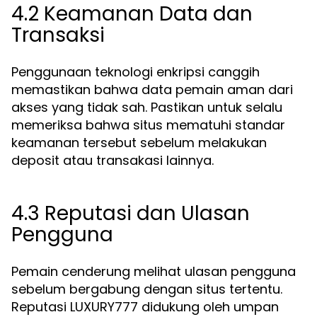
4.2 Keamanan Data dan
Transaksi
Penggunaan teknologi enkripsi canggih
memastikan bahwa data pemain aman dari
akses yang tidak sah. Pastikan untuk selalu
memeriksa bahwa situs mematuhi standar
keamanan tersebut sebelum melakukan
deposit atau transakasi lainnya.
4.3 Reputasi dan Ulasan
Pengguna
Pemain cenderung melihat ulasan pengguna
sebelum bergabung dengan situs tertentu.
Reputasi LUXURY777 didukung oleh umpan