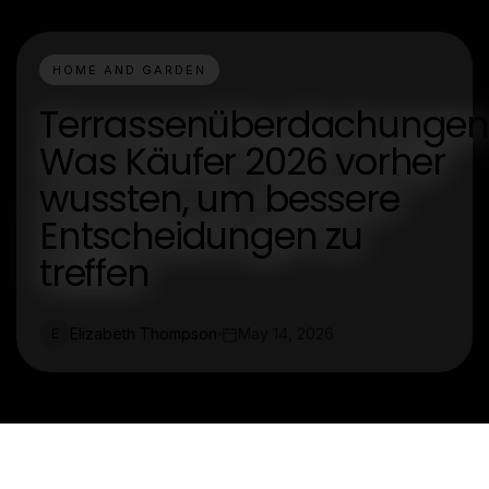
HOME AND GARDEN
Terrassenüberdachungen
Was Käufer 2026 vorher
wussten, um bessere
Entscheidungen zu
treffen
Elizabeth Thompson
May 14, 2026
E