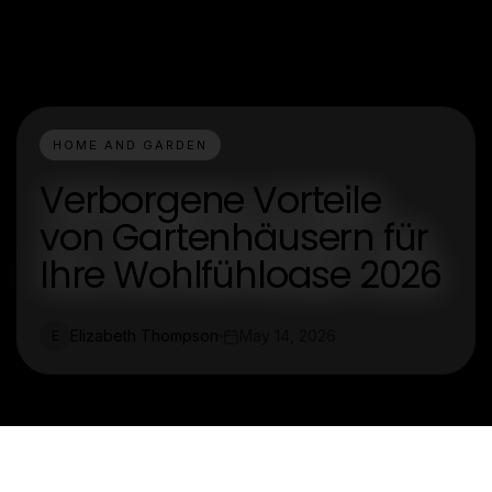
HOME AND GARDEN
Verborgene Vorteile
von Gartenhäusern für
Ihre Wohlfühloase 2026
Elizabeth Thompson
May 14, 2026
E